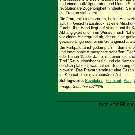
und einem auffälligen roten und blauen Sch
revolutionäre Zugehörigkeit hindeutet. Sei
die Frau an sich zieht.
Die Frau, mit einem zarten, hellen Hochzeit
auf. Ihr Gesichtsausdruck ist eine Mischung
Furcht. Ihre Hand liegt auf seiner, und ihr K
Abhängigkeit und ihren Wunsch nach Nähe o
vor einem Hintergrund ab, der an eine gefli
gewisse Enge oder einen Gefängnischarakt
Die Farbpalette ist gedämpft, mit dominier
und emotionale Atmosphäre schaffen. Der St
oder frühen 1930er Jahre, mit einer leicht 
Titel "Revolutionshochzeit" und die Namen 
deutlich platziert, was auf die Bedeutung 
hinweist. Das Plakat vermittelt eine Gesch
im Kontext einer revolutionären Zeit.
Schlagworte:
Revolution
,
Hochzeit
,
Paar
,
Image Describer 08/2025
Archiv für Filmpo