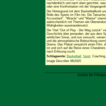
nachdenklich und nach oben gerichtet, was
oder eine Konfrontation mit der Vergangenh
Der Hintergrund mit dem Basketballkorb und
Rolle des Sports im Film hin. Die Tatsach
Accountant", "Miracle" und "Warrior" stamm
wahrscheinlich mit Themen wie Überwindu
Widrigkeiten auseinandersetzt.
Der Titel "Out of Play - Der Weg zurück" ver
Geschichte über jemanden, der aus dem Sp
wörtlichen Sinne, und nun versucht, seine
und die atmosphärische Beleuchtung vermit
Drama. Das Plakat verspricht einen Film, d
ist und sich auf die Reise eines Charakter
nach Erlösung sucht.
Schlagworte:
Basketball
,
Sport
, Coaching
Image Describer 08/2025
Archiv für Filmpo