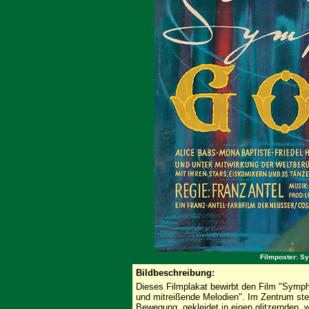
Filmposter: Sy
Bildbeschreibung:
Dieses Filmplakat bewirbt den Film "Symph
und mitreißende Melodien". Im Zentrum steht
Bewegung, gekleidet in einen glitzernden, 