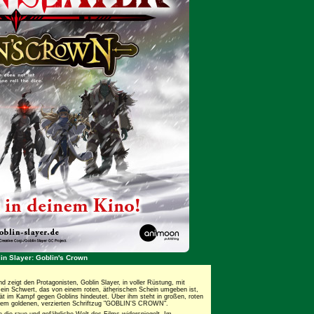
lin Slayer: Goblin's Crown
d zeigt den Protagonisten, Goblin Slayer, in voller Rüstung, mit
lt ein Schwert, das von einem roten, ätherischen Schein umgeben ist,
tät im Kampf gegen Goblins hindeutet. Über ihm steht in großen, roten
inem goldenen, verzierten Schriftzug "GOBLIN'S CROWN".