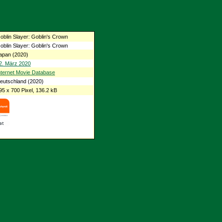
oblin Slayer: Goblin's Crown
oblin Slayer: Goblin's Crown
apan (2020)
2. März 2020
nternet Movie Database
eutschland (2020)
95 x 700 Pixel, 136.2 kB