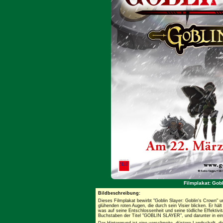
Filmplakat: Gob
Bildbeschreibung:
Dieses Filmplakat bewirbt "Goblin Slayer: Goblin's Crown" un
glühenden roten Augen, die durch sein Visier blicken. Er hä
was auf seine Entschlossenheit und seine tödliche Effektivi
Buchstaben der Titel "GOBLIN SLAYER", und darunter in e