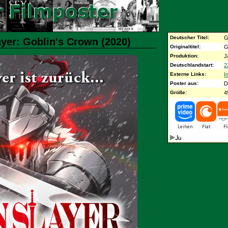
Deutscher Titel:
G
ayer: Goblin's Crown (2020)
Originaltitel:
G
Produktion:
J
Deutschlandstart:
2
Externe Links:
I
Poster aus:
D
Größe:
4