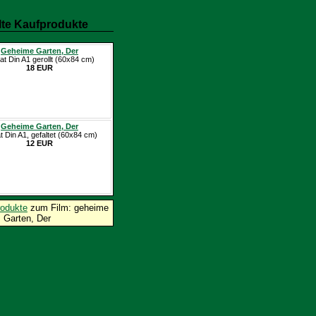
te Kaufprodukte
Geheime Garten, Der
at Din A1 gerollt (60x84 cm)
18 EUR
Geheime Garten, Der
t Din A1, gefaltet (60x84 cm)
12 EUR
rodukte
zum Film: geheime
Garten, Der