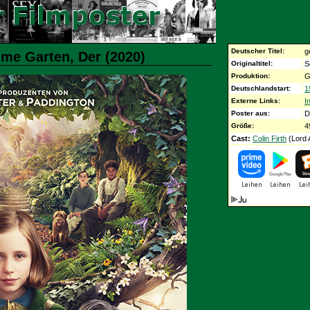
Deutscher Titel:
g
ime Garten, Der (2020)
Originaltitel:
S
Produktion:
G
Deutschlandstart:
1
Externe Links:
I
Poster aus:
D
Größe:
4
Cast:
Colin Firth
(Lord 