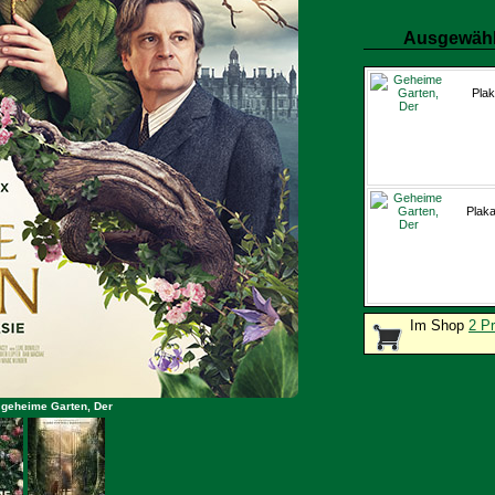
Ausgewähl
Plak
Plaka
Im Shop
2 P
 geheime Garten, Der