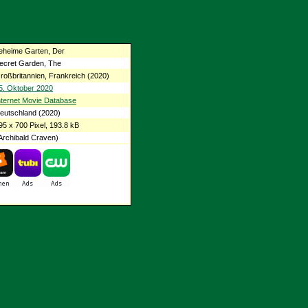
eheime Garten, Der
ecret Garden, The
roßbritannien, Frankreich (2020)
5. Oktober 2020
nternet Movie Database
eutschland (2020)
95 x 700 Pixel, 193.8 kB
Archibald Craven)