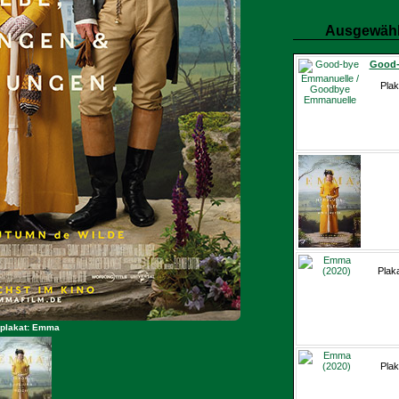
Ausgewähl
Good-
Plak
Plak
mplakat: Emma
Plak