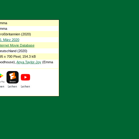
mma
mma
roßbritannien (2020)
5. März 2020
nternet Movie Database
eutschland (2020)
95 x 700 Pixel, 154.3 kB
oodhouse),
Anya Taylor-Joy
(Emma