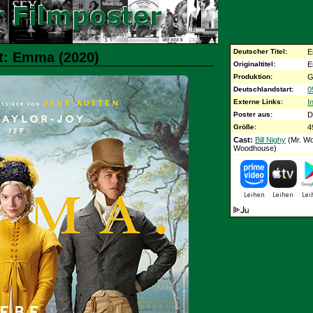
Deutscher Titel:
E
t: Emma (2020)
Originaltitel:
E
Produktion:
G
Deutschlandstart:
0
Externe Links:
I
Poster aus:
D
Größe:
4
Cast:
Bill Nighy
(Mr. W
Woodhouse)