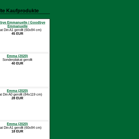
te Kaufprodukte
bye Emmanuelle / Goodbye
Emmanuelle
at Din A1 gerollt (60x84 cm)
45 EUR
Emma (2020)
Sonderplakat gerollt
40 EUR
Emma (2020)
at Din A0 gerollt (84x119 cm)
28 EUR
Emma (2020)
at Din A1 gerollt (60x84 cm)
18 EUR