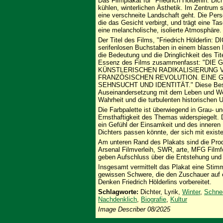
Das Filmplakat für "Friedrich Hölderlin: Dich
kühlen, winterlichen Ästhetik. Im Zentrum 
eine verschneite Landschaft geht. Die Perso
die das Gesicht verbirgt, und trägt eine Ta
eine melancholische, isolierte Atmosphäre.
Der Titel des Films, "Friedrich Hölderlin
serifenlosen Buchstaben in einem blassen B
die Bedeutung und die Dringlichkeit des Titel
Essenz des Films zusammenfasst: "D
KÜNSTLERISCHEN RADIKALISIERUNG 
FRANZÖSISCHEN REVOLUTION. EINE 
SEHNSUCHT UND IDENTITÄT." Diese Beschr
Auseinandersetzung mit dem Leben und Wer
Wahrheit und die turbulenten historischen 
Die Farbpalette ist überwiegend in Grau- u
Ernsthaftigkeit des Themas widerspiegelt
ein Gefühl der Einsamkeit und des inneren
Dichters passen könnte, der sich mit exist
Am unteren Rand des Plakats sind die Prod
Arsenal Filmverleih, SWR, arte, MFG Filmf
geben Aufschluss über die Entstehung und
Insgesamt vermittelt das Plakat eine Stimm
gewissen Schwere, die den Zuschauer auf e
Denken Friedrich Hölderlins vorbereitet.
Schlagworte:
Dichter, Lyrik,
Winter
,
Schne
Nachdenklich
,
Biografie
,
Kultur
Image Describer 08/2025