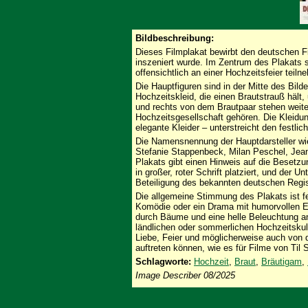
Bildbeschreibung:
Dieses Filmplakat bewirbt den deutschen Fi
inszeniert wurde. Im Zentrum des Plakats s
offensichtlich an einer Hochzeitsfeier teiln
Die Hauptfiguren sind in der Mitte des Bilde
Hochzeitskleid, die einen Brautstrauß hält, 
und rechts von dem Brautpaar stehen weite
Hochzeitsgesellschaft gehören. Die Kleidu
elegante Kleider – unterstreicht den festlic
Die Namensnennung der Hauptdarsteller wie 
Stefanie Stappenbeck, Milan Peschel, Jean
Plakats gibt einen Hinweis auf die Besetzun
in großer, roter Schrift platziert, und der U
Beteiligung des bekannten deutschen Regis
Die allgemeine Stimmung des Plakats ist fe
Komödie oder ein Drama mit humorvollen El
durch Bäume und eine helle Beleuchtung an
ländlichen oder sommerlichen Hochzeitskuli
Liebe, Feier und möglicherweise auch von 
auftreten können, wie es für Filme von Til 
Schlagworte:
Hochzeit
,
Braut
,
Bräutigam
,
Image Describer 08/2025