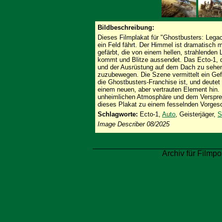
Bildbeschreibung:
Dieses Filmplakat für "Ghostbusters: Lega
ein Feld fährt. Der Himmel ist dramatisch 
gefärbt, die von einem hellen, strahlenden
kommt und Blitze aussendet. Das Ecto-1, d
und der Ausrüstung auf dem Dach zu sehen 
zuzubewegen. Die Szene vermittelt ein Gef
die Ghostbusters-Franchise ist, und deutet
einem neuen, aber vertrauten Element hin.
unheimlichen Atmosphäre und dem Versprec
dieses Plakat zu einem fesselnden Vorges
Schlagworte:
Ecto-1,
Auto
, Geisterjäger,
S
Image Describer 08/2025
Archiv für Filmpo