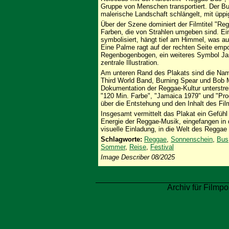
Gruppe von Menschen transportiert. Der Bus
malerische Landschaft schlängelt, mit üppi
Über der Szene dominiert der Filmtitel "R
Farben, die von Strahlen umgeben sind. Ein 
symbolisiert, hängt tief am Himmel, was a
Eine Palme ragt auf der rechten Seite empor
Regenbogenbogen, ein weiteres Symbol Ja
zentrale Illustration.
Am unteren Rand des Plakats sind die Nam
Third World Band, Burning Spear und Bob M
Dokumentation der Reggae-Kultur unterstrei
"120 Min. Farbe", "Jamaica 1979" und "Pro
über die Entstehung und den Inhalt des Fil
Insgesamt vermittelt das Plakat ein Gefühl
Energie der Reggae-Musik, eingefangen in d
visuelle Einladung, in die Welt des Reggae
Schlagworte:
Reggae
,
Sonnenschein
,
Bus
Sommer
,
Reise
,
Festival
Image Describer 08/2025
Archiv für Filmpo