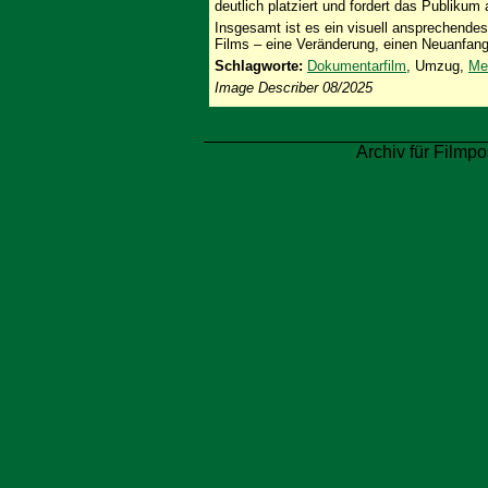
deutlich platziert und fordert das Publikum
Insgesamt ist es ein visuell ansprechende
Films – eine Veränderung, einen Neuanfang 
Schlagworte:
Dokumentarfilm
, Umzug,
Me
Image Describer 08/2025
Archiv für Filmpo