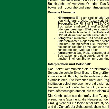
Dieses Filmplakat bewirbt die Dokumentatio
Busch zieht um" von Anne Osterloh. Das De
Fokus auf Typografie und einer atmosphäri
Visuelle Elemente:
Hintergrund:
Ein stark strukturierter, 
den Hintergrund. Diese Textur verleiht
Typografie:
Der Filmtitel "BITTE NACH 
Buchstaben sind groß, in weißer Schrif
oder grunge-artigen Effekt, was dem G
provokante Note verleiht. Der Unte
UM" ist kleiner und rechts neben dem Ha
Fotografie:
Im unteren Teil des Plakat
unter schwarzen Regenschirmen stehen.
und ihre Haltung betont. Die Personen
die dunkle Kleidung erzeugen eine mel
zur lebendigen Typografie steht.
Farbschema:
Das Plakat verwendet ei
Buchstaben und dem dunkleren Hinter
tauchen in einem Streifen mit dem Kin
Interpretation und Botschaft:
Das Plakat kommuniziert die Kerninformat
Schauspielschule Ernst Busch. Die großform
könnte den Aufbruch, die Veränderung oder
symbolisieren. Die Personen unter den Reg
Institution selbst repräsentieren, die sich 
Regenschirme könnten für Schutz, aber auc
Herausforderungen stehen, die mit einem 
Die Kombination aus der kraftvollen Typogr
erzeugt eine Spannung, die Neugier auf den
Umzug nicht nur ein logistischer Akt ist, so
und die Zukunft der Schauspielschule hat.