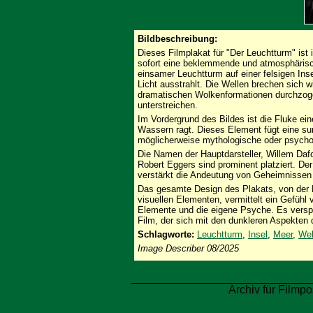
Bildbeschreibung:
Dieses Filmplakat für "Der Leuchtturm" is
sofort eine beklemmende und atmosphärisc
einsamer Leuchtturm auf einer felsigen Inse
Licht ausstrahlt. Die Wellen brechen sich 
dramatischen Wolkenformationen durchzogen
unterstreichen.
Im Vordergrund des Bildes ist die Fluke e
Wassern ragt. Dieses Element fügt eine surr
möglicherweise mythologische oder psycho
Die Namen der Hauptdarsteller, Willem Daf
Robert Eggers sind prominent platziert. Der
verstärkt die Andeutung von Geheimnissen
Das gesamte Design des Plakats, von der 
visuellen Elementen, vermittelt ein Gefüh
Elemente und die eigene Psyche. Es verspr
Film, der sich mit den dunkleren Aspekten
Schlagworte:
Leuchtturm
,
Insel
,
Meer
,
Wel
Image Describer 08/2025
Archiv für Filmpo