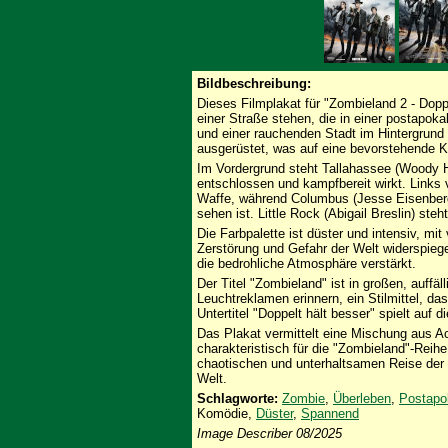
Bildbeschreibung:
Dieses Filmplakat für "Zombieland 2 - Doppel
einer Straße stehen, die in einer postapo
und einer rauchenden Stadt im Hintergrund
ausgerüstet, was auf eine bevorstehende Ko
Im Vordergrund steht Tallahassee (Woody H
entschlossen und kampfbereit wirkt. Links
Waffe, während Columbus (Jesse Eisenberg
sehen ist. Little Rock (Abigail Breslin) ste
Die Farbpalette ist düster und intensiv, mi
Zerstörung und Gefahr der Welt widerspieg
die bedrohliche Atmosphäre verstärkt.
Der Titel "Zombieland" ist in großen, auffäl
Leuchtreklamen erinnern, ein Stilmittel, d
Untertitel "Doppelt hält besser" spielt auf
Das Plakat vermittelt eine Mischung aus A
charakteristisch für die "Zombieland"-Reihe
chaotischen und unterhaltsamen Reise der
Welt.
Schlagworte:
Zombie
,
Überleben
,
Postapo
Komödie,
Düster
,
Spannend
Image Describer 08/2025