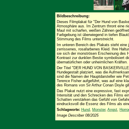
Bildbeschreibung:
Dieses Filmplakat für "Der Hund von Basker
Atmosphäre aus. Im Zentrum thront eine ri
Maul mit scharfen, weißen Zähnen geöffnet 
Farbgebung ist überwiegend in tiefen Blaut
Stimmung des Films unterstreicht.
Im unteren Bereich des Plakats steht eine j
zerrissenes, rosafarbenes Kleid. Ihre Halt
sie sich der monströsen Erscheinung des H
Kontrast zur dunklen Bestie symbolisiert d
übernatürlichen oder unheimlichen Kräften.
Der Titel "DER HUND VON BASKERVILLE" is
Hundegestalt platziert, was die Aufmerksamk
sind die Namen der Hauptdarsteller wie Pe
Terence Fisher aufgeführt, was auf eine kl
des Romans von Sir Arthur Conan Doyle gib
Das Plakat nutzt eine expressive, fast exp
Intensität und den Schrecken des Films ein
Schatten verstärken das Gefühl von Gefahr
eindrucksvoll die Essenz des Films als eine
Schlagworte:
Hund
,
Monster
,
Angst
,
Horro
Image Describer 08/2025