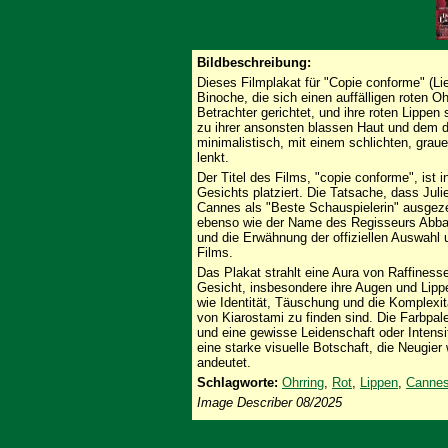
Bildbeschreibung:
Dieses Filmplakat für "Copie conforme" (Li
Binoche, die sich einen auffälligen roten Ohr
Betrachter gerichtet, und ihre roten Lippen
zu ihrer ansonsten blassen Haut und dem du
minimalistisch, mit einem schlichten, grau
lenkt.
Der Titel des Films, "copie conforme", ist i
Gesichts platziert. Die Tatsache, dass Jul
Cannes als "Beste Schauspielerin" ausgeze
ebenso wie der Name des Regisseurs Abba
und die Erwähnung der offiziellen Auswahl 
Films.
Das Plakat strahlt eine Aura von Raffines
Gesicht, insbesondere ihre Augen und Lippe
wie Identität, Täuschung und die Komplexi
von Kiarostami zu finden sind. Die Farbpale
und eine gewisse Leidenschaft oder Intensi
eine starke visuelle Botschaft, die Neugier
andeutet.
Schlagworte:
Ohrring
,
Rot
,
Lippen
,
Canne
Image Describer 08/2025