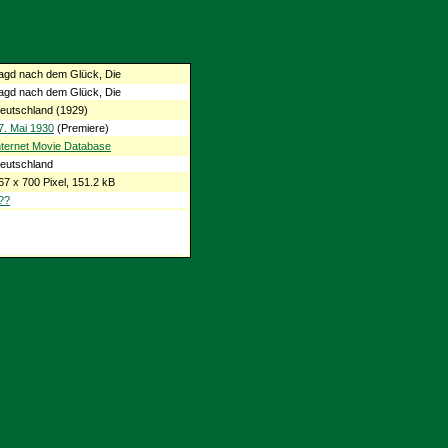
agd nach dem Glück, Die
agd nach dem Glück, Die
eutschland (1929)
7. Mai 1930
(Premiere)
nternet Movie Database
eutschland
67 x 700 Pixel, 151.2 kB
??