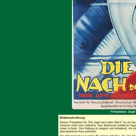
Filmplakat: Jagd
Bildbeschreibung:
Dieses Filmplakat für "Die Jagd nach dem Glück" ist ein fasz
Zentrum steht eine stilisierte, fast ätherische weibliche Fig
zielen scheint. Ihre Haltung ist elegant und einladend, mit 
übernatürliche Aura verleihen.