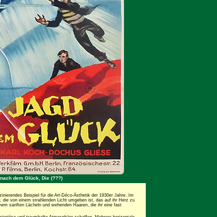
 nach dem Glück, Die (???)
inierendes Beispiel für die Art-Déco-Ästhetik der 1930er Jahre. Im
ur, die von einem strahlenden Licht umgeben ist, das auf ihr Herz zu
einem sanften Lächeln und wehenden Haaren, die ihr eine fast