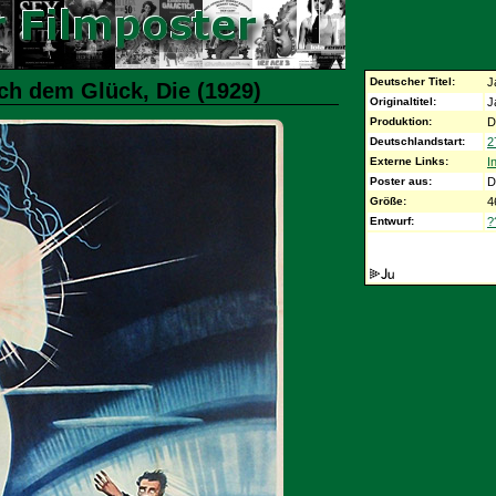
Deutscher Titel:
J
ch dem Glück, Die (1929)
Originaltitel:
J
Produktion:
D
Deutschlandstart:
2
Externe Links:
I
Poster aus:
D
Größe:
4
Entwurf:
?