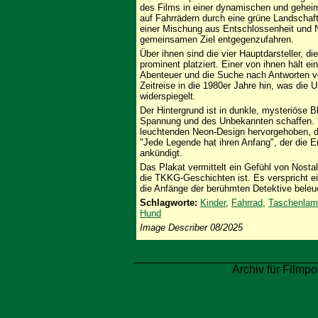
des Films in einer dynamischen und geheim
auf Fahrrädern durch eine grüne Landschaft
einer Mischung aus Entschlossenheit und N
gemeinsamen Ziel entgegenzufahren.
Über ihnen sind die vier Hauptdarsteller, 
prominent platziert. Einer von ihnen hält 
Abenteuer und die Suche nach Antworten ver
Zeitreise in die 1980er Jahre hin, was die
widerspiegelt.
Der Hintergrund ist in dunkle, mysteriöse 
Spannung und des Unbekannten schaffen. De
leuchtenden Neon-Design hervorgehoben, das
"Jede Legende hat ihren Anfang", der die 
ankündigt.
Das Plakat vermittelt ein Gefühl von Nosta
die TKKG-Geschichten ist. Es verspricht ei
die Anfänge der berühmten Detektive beleu
Schlagworte:
Kinder
,
Fahrrad
,
Taschenlam
Hund
Image Describer 08/2025
Archiv für Filmpo