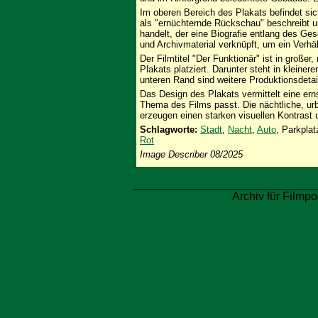
Im oberen Bereich des Plakats befindet sic
als "ernüchternde Rückschau" beschreibt u
handelt, der eine Biografie entlang des G
und Archivmaterial verknüpft, um ein Verh
Der Filmtitel "Der Funktionär" ist in großer,
Plakats platziert. Darunter steht in kleiner
unteren Rand sind weitere Produktionsdetai
Das Design des Plakats vermittelt eine er
Thema des Films passt. Die nächtliche, ur
erzeugen einen starken visuellen Kontrast 
Schlagworte:
Stadt
,
Nacht
,
Auto
, Parkpla
Rot
Image Describer 08/2025
Archiv für Filmpo