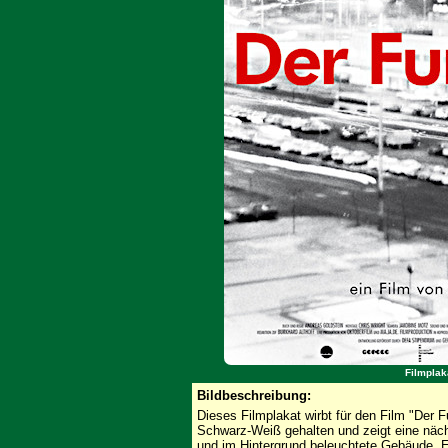
Filmplak
Bildbeschreibung:
Dieses Filmplakat wirbt für den Film "Der F
Schwarz-Weiß gehalten und zeigt eine näch
und im Hintergrund beleuchtete Gebäude. E