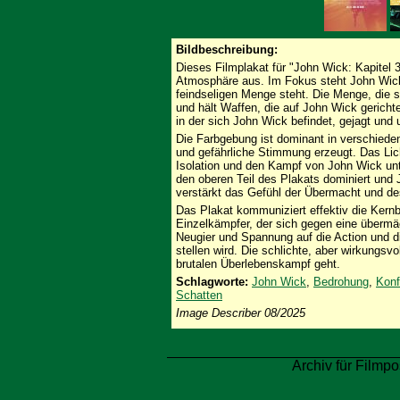
Bildbeschreibung:
Dieses Filmplakat für "John Wick: Kapitel 3
Atmosphäre aus. Im Fokus steht John Wick, d
feindseligen Menge steht. Die Menge, die si
und hält Waffen, die auf John Wick gerichte
in der sich John Wick befindet, gejagt und
Die Farbgebung ist dominant in verschiede
und gefährliche Stimmung erzeugt. Das Licht
Isolation und den Kampf von John Wick unt
den oberen Teil des Plakats dominiert und 
verstärkt das Gefühl der Übermacht und de
Das Plakat kommuniziert effektiv die Kernb
Einzelkämpfer, der sich gegen eine überm
Neugier und Spannung auf die Action und d
stellen wird. Die schlichte, aber wirkungsv
brutalen Überlebenskampf geht.
Schlagworte:
John Wick
,
Bedrohung
,
Konf
Schatten
Image Describer 08/2025
Archiv für Filmpo