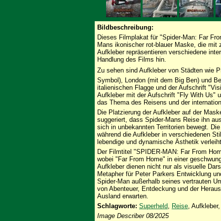
Bildbeschreibung:
Dieses Filmplakat für "Spider-Man: Far F
Mans ikonischer rot-blauer Maske, die mit 
Aufkleber repräsentieren verschiedene inter
Handlung des Films hin.
Zu sehen sind Aufkleber von Städten wie P
Symbol), London (mit dem Big Ben) und Berl
italienischen Flagge und der Aufschrift "Vi
Aufkleber mit der Aufschrift "Fly With Us" 
das Thema des Reisens und der internation
Die Platzierung der Aufkleber auf der Maske
suggeriert, dass Spider-Mans Reise ihn a
sich in unbekannten Territorien bewegt. Di
während die Aufkleber in verschiedenen St
lebendige und dynamische Ästhetik verleiht
Der Filmtitel "SPIDER-MAN: Far From Home" 
wobei "Far From Home" in einer geschwungen
Aufkleber dienen nicht nur als visuelle Dar
Metapher für Peter Parkers Entwicklung und
Spider-Man außerhalb seines vertrauten Umf
von Abenteuer, Entdeckung und der Herausf
Ausland erwarten.
Schlagworte:
Superheld
,
Reise
, Aufkleber
Image Describer 08/2025