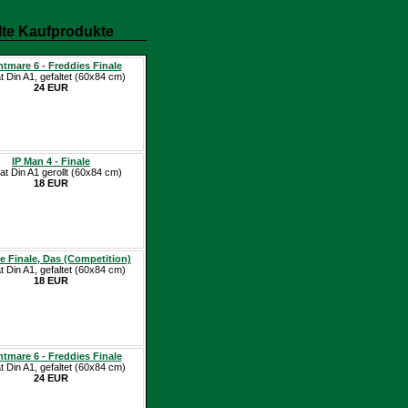
te Kaufprodukte
tmare 6 - Freddies Finale
t Din A1, gefaltet (60x84 cm)
24 EUR
IP Man 4 - Finale
at Din A1 gerollt (60x84 cm)
18 EUR
e Finale, Das (Competition)
t Din A1, gefaltet (60x84 cm)
18 EUR
tmare 6 - Freddies Finale
t Din A1, gefaltet (60x84 cm)
24 EUR