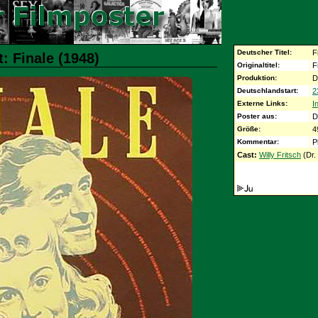
Deutscher Titel:
F
: Finale (1948)
Originaltitel:
F
Produktion:
D
Deutschlandstart:
2
Externe Links:
I
Poster aus:
D
Größe:
4
Kommentar:
P
Cast:
Willy Fritsch
(Dr.