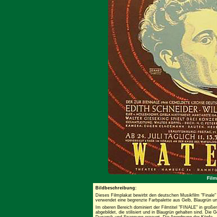
Film
Bildbeschreibung:
Dieses Filmplakat bewirbt den deutschen Musikfilm "Finale"
verwendet eine begrenzte Farbpalette aus Gelb, Blaugrün u
Im oberen Bereich dominiert der Filmtitel "FINALE" in groß
abgebildet, die stilisiert und in Blaugrün gehalten sind. Die