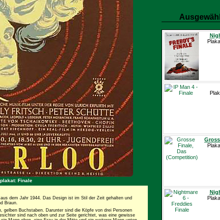
Ausgewähl
Nigh
Plaka
Plak
Gross
Plaka
plakat: Finale
Nigh
Plaka
 aus dem Jahr 1944. Das Design ist im Stil der Zeit gehalten und
nd Braun.
en, gelben Buchstaben. Darunter sind die Köpfe von drei Personen
 Gesichter sind nach oben und zur Seite gerichtet, was eine gewisse