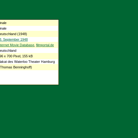
inale
inale
eutschland (1948)
3. September 1948
nternet Movie Database
,
filmportal.de
eutschland
96 x 700 Pixel, 155 kB
lakat des Waterloo Theater Hamburg
 Thomas Benninghoff)