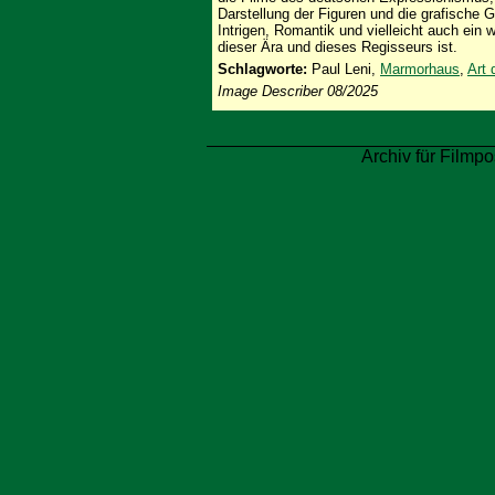
Darstellung der Figuren und die grafische G
Intrigen, Romantik und vielleicht auch ein w
dieser Ära und dieses Regisseurs ist.
Schlagworte:
Paul Leni,
Marmorhaus
,
Art 
Image Describer 08/2025
Archiv für Filmpo