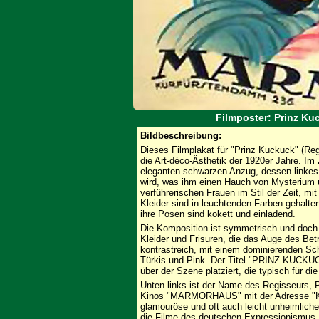
Filmposter: Prinz Ku
Bildbeschreibung:
Dieses Filmplakat für "Prinz Kuckuck" (Regi
die Art-déco-Ästhetik der 1920er Jahre. Im
eleganten schwarzen Anzug, dessen linkes
wird, was ihm einen Hauch von Mysterium un
verführerischen Frauen im Stil der Zeit, mi
Kleider sind in leuchtenden Farben gehalte
ihre Posen sind kokett und einladend.
Die Komposition ist symmetrisch und doch
Kleider und Frisuren, die das Auge des Betr
kontrastreich, mit einem dominierenden Sc
Türkis und Pink. Der Titel "PRINZ KUCKUCK
über der Szene platziert, die typisch für di
Unten links ist der Name des Regisseurs, P
Kinos "MARMORHAUS" mit der Adresse "
glamouröse und oft auch leicht unheimlich
die Filme des deutschen Expressionismus, 