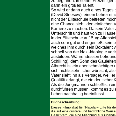
zu beginnen. In seiner Freizeit geh
darin ein großes Talent.
So wird er dann auch eines Tages 
(Devid Striesow), einem Lehrer eine
nicht der Eliteschule beitreten möcht
eine Chance sieht, den einfachen V
Karriere zu machen. Da sein Vater a
Unterschrift und haut von zu Hause
In der Eliteschule auf Burg Allens
auch sehr gut und er genießt sein 
welches ihm durch sein Boxtalent vo
schnell von der Nazi-Ideologie ver
ausbilden. Währendessen befreunde
Schilling), dem Sohn des Gauleiter
Albrecht ist ein eher schmächtiger 
sich nichts sehnlicher wünscht, als 
Vater sieht ihn als Versager, weil e
Qualität erlangt, die ein deutsche
Als die Jungmannen schließlich ei
durchführen müssen, kommt es zu ei
Leben nachhaltig beeinflusst...
Bildbeschreibung:
Dieses Filmplakat für "Napola – Elite für d
die auf eine düstere und bedrohliche Weise
Gesichtern, die eine Mischung aus jugendl