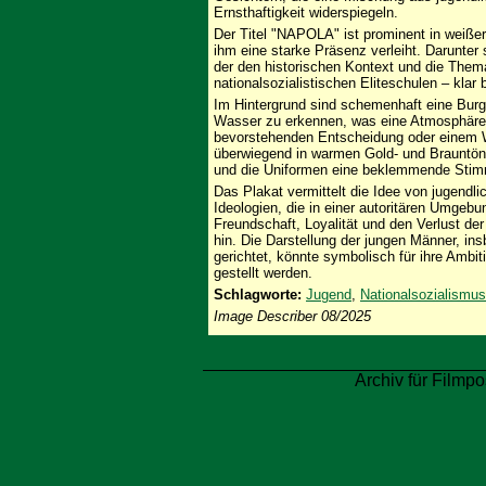
Ernsthaftigkeit widerspiegeln.
Der Titel "NAPOLA" ist prominent in weißer
ihm eine starke Präsenz verleiht. Darunte
der den historischen Kontext und die Them
nationalsozialistischen Eliteschulen – klar 
Im Hintergrund sind schemenhaft eine Burg
Wasser zu erkennen, was eine Atmosphäre 
bevorstehenden Entscheidung oder einem W
überwiegend in warmen Gold- und Brauntöne
und die Uniformen eine beklemmende Sti
Das Plakat vermittelt die Idee von jugendli
Ideologien, die in einer autoritären Umgebu
Freundschaft, Loyalität und den Verlust d
hin. Die Darstellung der jungen Männer, i
gerichtet, könnte symbolisch für ihre Ambi
gestellt werden.
Schlagworte:
Jugend
,
Nationalsozialismus
Image Describer 08/2025
Archiv für Filmpo