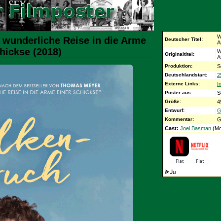
W
 wunderliche Reise in die Arme
Deutscher Titel:
A
hickse (2018)
W
Originaltitel:
A
Produktion:
S
Deutschlandstart:
2
Externe Links:
I
Poster aus:
S
Größe:
4
Entwurf:
G
Kommentar:
G
Cast:
Joel Basman
(Mot