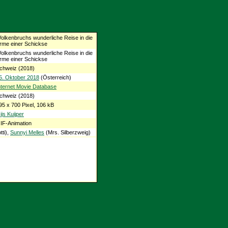
olkenbruchs wunderliche Reise in die
rme einer Schickse
olkenbruchs wunderliche Reise in die
rme einer Schickse
chweiz (2018)
5. Oktober 2018
(Österreich)
nternet Movie Database
chweiz (2018)
95 x 700 Pixel, 106 kB
ijs Kuijper
IF-Animation
ti),
Sunnyi Melles
(Mrs. Silberzweig)