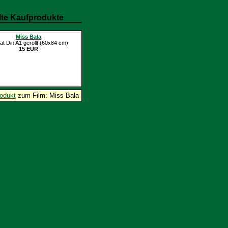
te Kaufprodukte
Miss Bala
at Din A1 gerollt (60x84 cm)
15 EUR
odukt
zum Film: Miss Bala