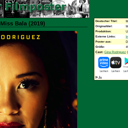
Deutscher Titel:
M
 Miss Bala (2019)
Originaltitel:
M
Produktion:
U
Externe Links:
I
Poster aus:
D
Größe:
4
Cast:
Gina Rodriguez
(