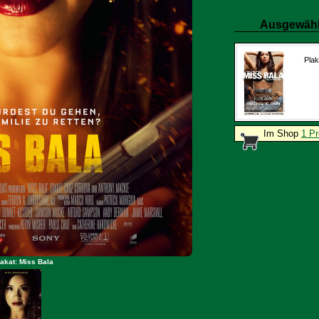
Ausgewähl
Plak
Im Shop
1 Pr
akat: Miss Bala