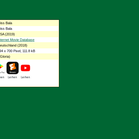
iss Bala
iss Bala
SA (2019)
nternet Movie Database
eutschland (2018)
94 x 700 Pixel, 111.8 kB
Gloria)