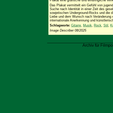
Plakat eine grafische und eindringliche Wirk
Das Plakat vermittelt ein Gefühl von jugend
Suche nach Identität in einer Zeit des ges
sowjetischen Underground-Rocks und die d
Liebe und dem Wunsch nach Veränderung ei
internationale Anerkennung und künstlerisc
Schlagworte:
Gitarre
,
Musik
,
Rock
,
Stil
,
K
Image Describer 08/2025
Archiv für Filmpo