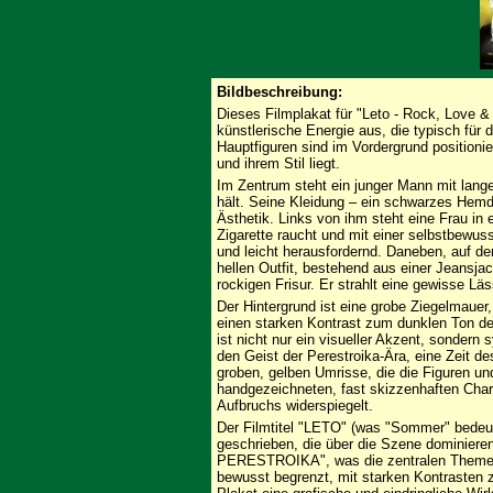
Bildbeschreibung:
Dieses Filmplakat für "Leto - Rock, Love & 
künstlerische Energie aus, die typisch für 
Hauptfiguren sind im Vordergrund positionie
und ihrem Stil liegt.
Im Zentrum steht ein junger Mann mit lange
hält. Seine Kleidung – ein schwarzes Hemd
Ästhetik. Links von ihm steht eine Frau in
Zigarette raucht und mit einer selbstbewuss
und leicht herausfordernd. Daneben, auf der
hellen Outfit, bestehend aus einer Jeansja
rockigen Frisur. Er strahlt eine gewisse Lä
Der Hintergrund ist eine grobe Ziegelmauer,
einen starken Kontrast zum dunklen Ton de
ist nicht nur ein visueller Akzent, sondern
den Geist der Perestroika-Ära, eine Zeit d
groben, gelben Umrisse, die die Figuren un
handgezeichneten, fast skizzenhaften Char
Aufbruchs widerspiegelt.
Der Filmtitel "LETO" (was "Sommer" bedeute
geschrieben, die über die Szene dominier
PERESTROIKA", was die zentralen Themen 
bewusst begrenzt, mit starken Kontrasten