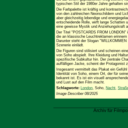
typischen Stil der 1980er Jahre gehalten si
Die Farbpalette ist kräftig und kontrastrei
von den zahlreichen Neonschildern und Lich
aber gleichzeitig lebendige und energiegel
entscheidende Rolle, wirft lange Schatten u
eine gewisse Mystik und Anziehungskraft a
Der Titel "POSTCARDS FROM LONDON" ist i
die an klassische Leuchtreklamen erinnern 
Darunter steht der Slogan "WILLKOMMEN IN
Szenerie einlädt.
Die Figuren sind stilisiert und scheinen ei
von Soho abspielt. Ihre Kleidung und Haltu
spezifische Subkultur hin. Der zentrale Ch
auffälligen Jacke, scheint der Protagonist z
Insgesamt vermittelt das Plakat ein Gefühl
Identität von Soho, einem Ort, der für seine
bekannt ist. Es ist ein visuell anspreche
und Lust auf den Film macht.
Schlagworte:
London
, Soho,
Nacht
,
Straß
Image Describer 08/2025
Archiv für Filmpo