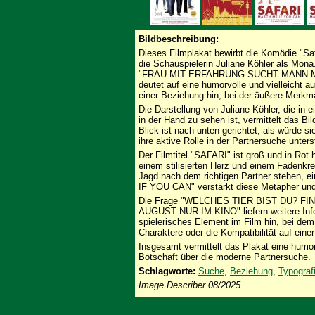
Bildbeschreibung:
Dieses Filmplakat bewirbt die Komödie "Saf
die Schauspielerin Juliane Köhler als Mona.
"FRAU MIT ERFAHRUNG SUCHT MANN MI
deutet auf eine humorvolle und vielleicht 
einer Beziehung hin, bei der äußere Merkmal
Die Darstellung von Juliane Köhler, die in
in der Hand zu sehen ist, vermittelt das B
Blick ist nach unten gerichtet, als würde 
ihre aktive Rolle in der Partnersuche unterst
Der Filmtitel "SAFARI" ist groß und in Rot
einem stilisierten Herz und einem Fadenkre
Jagd nach dem richtigen Partner stehen, ei
IF YOU CAN" verstärkt diese Metapher und f
Die Frage "WELCHES TIER BIST DU? FIN
AUGUST NUR IM KINO" liefern weitere Info
spielerisches Element im Film hin, bei dem e
Charaktere oder die Kompatibilität auf eine
Insgesamt vermittelt das Plakat eine humor
Botschaft über die moderne Partnersuche.
Schlagworte:
Suche
,
Beziehung
,
Typograf
Image Describer 08/2025