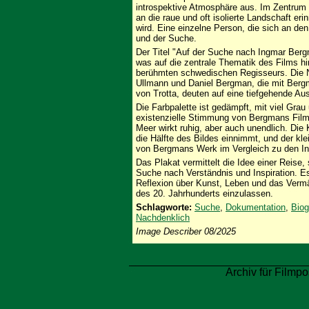
introspektive Atmosphäre aus. Im Zentrum 
an die raue und oft isolierte Landschaft er
wird. Eine einzelne Person, die sich an den
und der Suche.
Der Titel "Auf der Suche nach Ingmar Berg
was auf die zentrale Thematik des Films 
berühmten schwedischen Regisseurs. Die 
Ullmann und Daniel Bergman, die mit Berg
von Trotta, deuten auf eine tiefgehende A
Die Farbpalette ist gedämpft, mit viel Gra
existenzielle Stimmung von Bergmans Filme
Meer wirkt ruhig, aber auch unendlich. Die
die Hälfte des Bildes einnimmt, und der kle
von Bergmans Werk im Vergleich zu den Ind
Das Plakat vermittelt die Idee einer Reise
Suche nach Verständnis und Inspiration. Es
Reflexion über Kunst, Leben und das Vermä
des 20. Jahrhunderts einzulassen.
Schlagworte:
Suche
,
Dokumentation
,
Biog
Nachdenklich
Image Describer 08/2025
Archiv für Filmpo