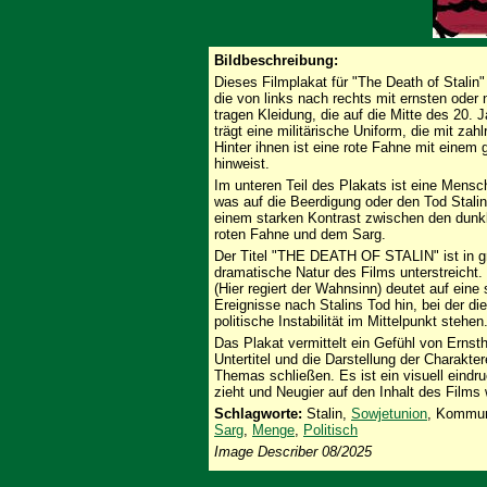
Bildbeschreibung:
Dieses Filmplakat für "The Death of Stalin
die von links nach rechts mit ernsten oder
tragen Kleidung, die auf die Mitte des 20.
trägt eine militärische Uniform, die mit za
Hinter ihnen ist eine rote Fahne mit einem 
hinweist.
Im unteren Teil des Plakats ist eine Mensc
was auf die Beerdigung oder den Tod Stalins
einem starken Kontrast zwischen den dunk
roten Fahne und dem Sarg.
Der Titel "THE DEATH OF STALIN" ist in g
dramatische Natur des Films unterstreic
(Hier regiert der Wahnsinn) deutet auf eine
Ereignisse nach Stalins Tod hin, bei der d
politische Instabilität im Mittelpunkt stehen
Das Plakat vermittelt ein Gefühl von Ernsth
Untertitel und die Darstellung der Charakte
Themas schließen. Es ist ein visuell eindr
zieht und Neugier auf den Inhalt des Films
Schlagworte:
Stalin,
Sowjetunion
, Kommun
Sarg
,
Menge
,
Politisch
Image Describer 08/2025