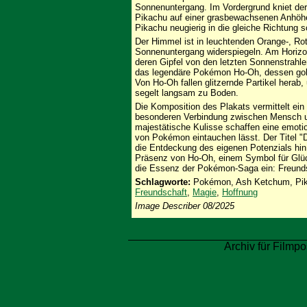
Sonnenuntergang. Im Vordergrund kniet de
Pikachu auf einer grasbewachsenen Anhöhe.
Pikachu neugierig in die gleiche Richtung s
Der Himmel ist in leuchtenden Orange-, Ro
Sonnenuntergang widerspiegeln. Am Horizon
deren Gipfel von den letzten Sonnenstrahl
das legendäre Pokémon Ho-Oh, dessen gold
Von Ho-Oh fallen glitzernde Partikel herab,
segelt langsam zu Boden.
Die Komposition des Plakats vermittelt ein
besonderen Verbindung zwischen Mensch u
majestätische Kulisse schaffen eine emoti
von Pokémon eintauchen lässt. Der Titel "D
die Entdeckung des eigenen Potenzials hin
Präsenz von Ho-Oh, einem Symbol für Glück
die Essenz der Pokémon-Saga ein: Freunds
Schlagworte:
Pokémon, Ash Ketchum, Pi
Freundschaft
,
Magie
,
Hoffnung
Image Describer 08/2025
Archiv für Filmpo