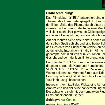
Bildbeschreibung:
Das Filmplakat für "Elle" präsentiert eine e
Themen des Films widerspiegelt. Im Fokus 
der linken Seite des Plakats durch einen sch
intensiv und schwer zu deuten – eine Misch
vielleicht auch einer gewissen Gleichgültig
und erzeugt eine intime, fast klaustrophob
Auf der rechten Seite des Plakats sehen w
denselben Spalt schiebt und eine bedrohlich
des Gesichts von Huppert zu verdecken sc
aufdringliche Interaktion hin, die im Film ein
gedämpft, dominiert von dunklen Tönen und
Gesicht und dem dunklen Hintergrund, was
Der Filmtitel "ELLE" ist groß und in einem 
dargestellt, was die Härte und Komplexität
VON PAUL VERHOEVEN", der Regisseur, der
Werke bekannt ist. Mehrere Zitate aus Kriti
Leistung und die Qualität des Films loben u
"teuflisch lustig" beschreiben.
Insgesamt vermittelt das Plakat eine Atmo
Ambivalenz und der Auseinandersetzung m
Betrachter ein, sich mit der komplexen Fi
Films auseinanderzusetzen.
Schlagworte:
Cannes
Image Describer 08/2025