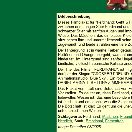
Bildbeschreibung:
Dieses Filmplakat für "Ferdinand: Geht ST
zwischen dem jungen Stier Ferdinand und e
schwarzer Stier mit sanften Augen und impos
Wiese. Das Mädchen, das ein blaues Kleid
sitzt neben ihm und umarmt liebevoll seine
zugewandt, und beide strahlen eine tiefe 
Der Hintergrund ist in warme Farben getau
Rottönen und Orange übergeht, was auf e
hindeutet. Im Hintergrund sind sanfte Hügel
ländliche, vielleicht spanische Kulisse ande
Der Titel des Films, "FERDINAND", ist in 
darüber der Slogan "GROSSER FREUND. 
Animationsstudio "Blue Sky". Ein roter Kre
DANIEL AMINATI, BETTINA ZIMMERMANN u
Das Plakat vermittelt eine Botschaft von 
Vorurteilen. Es deutet an, dass Ferdinand, t
liebevolles Wesen ist, das eine besonder
ist friedlich und emotional, was die Zielgru
Die Botschaft ist klar: Es geht um die une
unterschiedlichen Wesen.
Schlagworte:
Ferdinand,
Mädchen
,
Freund
Herzlich
, Sanft,
Emotional
,
Farbenfroh
Image Describer 08/2025