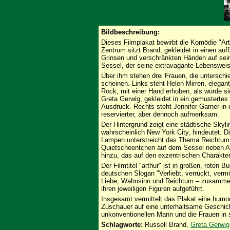
Bildbeschreibung:
Dieses Filmplakat bewirbt die Komödie "Arth
Zentrum sitzt Brand, gekleidet in einen auf
Grinsen und verschränkten Händen auf sein
Sessel, der seine extravagante Lebensweis
Über ihm stehen drei Frauen, die unterschi
scheinen. Links steht Helen Mirren, elega
Rock, mit einer Hand erhoben, als würde sie
Greta Gerwig, gekleidet in ein gemustertes
Ausdruck. Rechts steht Jennifer Garner in e
reservierter, aber dennoch aufmerksam.
Der Hintergrund zeigt eine städtische Skyl
wahrscheinlich New York City, hindeutet. D
Lampen unterstreicht das Thema Reichtum 
Quietscheentchen auf dem Sessel neben Art
hinzu, das auf den exzentrischen Charakter
Der Filmtitel "arthur" ist in großen, roten 
deutschen Slogan "Verliebt, verrückt, verm
Liebe, Wahnsinn und Reichtum – zusammenf
ihren jeweiligen Figuren aufgeführt.
Insgesamt vermittelt das Plakat eine humo
Zuschauer auf eine unterhaltsame Geschic
unkonventionellen Mann und die Frauen in 
Schlagworte:
Russell Brand,
Greta Gerwig