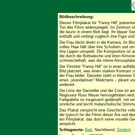
Bildbeschreibung:
Dieses Filmplakat für "Fanny Hill" präsenti
Ton des Films widerspiegelt. Im Zentrum st
die lasziv in einem Bett liegt. Ihr blauer 
enthüllt und verbirgt zugleich ihre Figur un
Die Frau blickt direkt in die Kamera, ihr Bl
volles Haar fällt über ihre Schultern und u
ihre Lippen umspielt. Die Komposition ist au
die durch die Bettwäsche und ihren Kimono
schmeichelhaft, was die intime Atmosphäre
Der Filmtitel "Fanny Hill" ist in einer auffä
Bild platziert, was einen starken Kontrast 
der Frau bildet. Darunter steht in kleinerer
eines „skandalösen“ Mädchens – pikant und
andeutet.
Die Liste der Darsteller und der Crew ist a
Regisseur Russ Meyer hervorgehoben wird, 
Farbpalette ist insgesamt gedämpft, mit e
sinnliche und leicht melancholische Stimmu
Das Plakat verspricht eine Geschichte volle
die typisch für die Filme dieser Ära und des
ein Filmplakat, das durch seine visuelle G
anspricht.
Schlagworte:
Bett
, Nachthemd,
Sinnlich