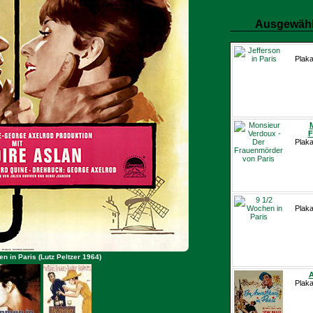
Ausgewähl
Plaka
F
Plaka
Plaka
 in Paris (Lutz Peltzer 1964)
A
Plaka