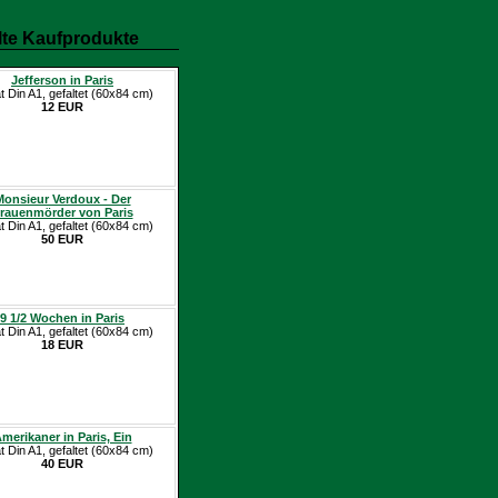
te Kaufprodukte
Jefferson in Paris
t Din A1, gefaltet (60x84 cm)
12 EUR
Monsieur Verdoux - Der
rauenmörder von Paris
t Din A1, gefaltet (60x84 cm)
50 EUR
9 1/2 Wochen in Paris
t Din A1, gefaltet (60x84 cm)
18 EUR
merikaner in Paris, Ein
t Din A1, gefaltet (60x84 cm)
40 EUR