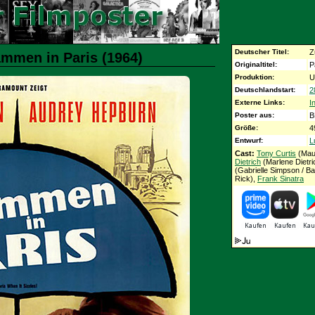
Deutscher Titel:
Z
ammen in Paris (1964)
Originaltitel:
P
Produktion:
U
Deutschlandstart:
2
Externe Links:
I
Poster aus:
B
Größe:
4
Entwurf:
L
Cast:
Tony Curtis
(Maur
Dietrich
(Marlene Dietri
(Gabrielle Simpson / B
Rick),
Frank Sinatra