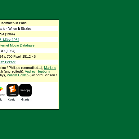
usammen in Paris
aris - When It Sizzles
SA (1964)
8. März 1964
nternet Movie Database
RD (1964)
94 x 700 Pixel, 151.2 kB
utz Peltzer
ice / Philippe (uncredited...),
Marlene
ch (uncredited)),
Audrey Hepburn
aby),
William Holden
(Richard Benson /