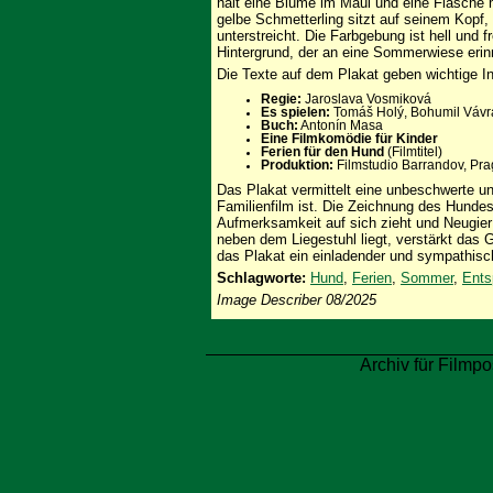
hält eine Blume im Maul und eine Flasche 
gelbe Schmetterling sitzt auf seinem Kopf, 
unterstreicht. Die Farbgebung ist hell und 
Hintergrund, der an eine Sommerwiese erin
Die Texte auf dem Plakat geben wichtige In
Regie:
Jaroslava Vosmiková
Es spielen:
Tomáš Holý, Bohumil Vávra
Buch:
Antonín Masa
Eine Filmkomödie für Kinder
Ferien für den Hund
(Filmtitel)
Produktion:
Filmstudio Barrandov, Pra
Das Plakat vermittelt eine unbeschwerte un
Familienfilm ist. Die Zeichnung des Hundes
Aufmerksamkeit auf sich zieht und Neugier 
neben dem Liegestuhl liegt, verstärkt das
das Plakat ein einladender und sympathis
Schlagworte:
Hund
,
Ferien
,
Sommer
,
Ents
Image Describer 08/2025
Archiv für Filmpo