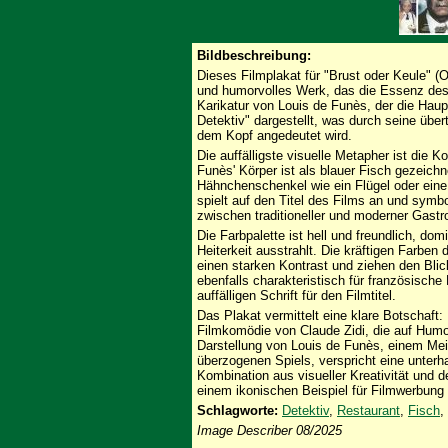
Bildbeschreibung:
Dieses Filmplakat für "Brust oder Keule" (Ori
und humorvolles Werk, das die Essenz des F
Karikatur von Louis de Funès, der die Hauptr
Detektiv" dargestellt, was durch seine übe
dem Kopf angedeutet wird.
Die auffälligste visuelle Metapher ist die
Funès' Körper ist als blauer Fisch gezeichn
Hähnchenschenkel wie ein Flügel oder eine 
spielt auf den Titel des Films an und symbo
zwischen traditioneller und moderner Gastro
Die Farbpalette ist hell und freundlich, do
Heiterkeit ausstrahlt. Die kräftigen Farb
einen starken Kontrast und ziehen den Blick
ebenfalls charakteristisch für französische
auffälligen Schrift für den Filmtitel.
Das Plakat vermittelt eine klare Botschaft:
Filmkomödie von Claude Zidi, die auf Humo
Darstellung von Louis de Funès, einem Me
überzogenen Spiels, verspricht eine unter
Kombination aus visueller Kreativität und 
einem ikonischen Beispiel für Filmwerbung 
Schlagworte:
Detektiv
,
Restaurant
,
Fisch
,
Image Describer 08/2025