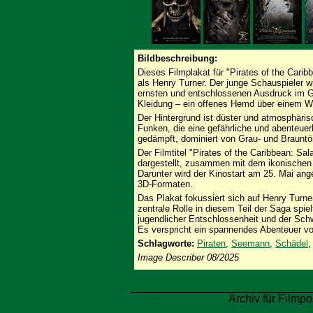
Bildbeschreibung:
Dieses Filmplakat für "Pirates of the Cari
als Henry Turner. Der junge Schauspieler wi
ernsten und entschlossenen Ausdruck im G
Kleidung – ein offenes Hemd über einem We
Der Hintergrund ist düster und atmosphäris
Funken, die eine gefährliche und abenteuer
gedämpft, dominiert von Grau- und Brauntön
Der Filmtitel "Pirates of the Caribbean: Sal
dargestellt, zusammen mit dem ikonischen
Darunter wird der Kinostart am 25. Mai ang
3D-Formaten.
Das Plakat fokussiert sich auf Henry Turner
zentrale Rolle in diesem Teil der Saga spie
jugendlicher Entschlossenheit und der Schwe
Es verspricht ein spannendes Abenteuer v
Schlagworte:
Piraten
,
Seemann
,
Schädel
Image Describer 08/2025
Archiv für Filmpo