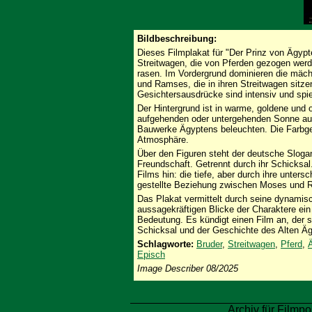
Bildbeschreibung:
Dieses Filmplakat für "Der Prinz von Ägypt
Streitwagen, die von Pferden gezogen werd
rasen. Im Vordergrund dominieren die mäch
und Ramses, die in ihren Streitwagen sitzen 
Gesichtersausdrücke sind intensiv und spi
Der Hintergrund ist in warme, goldene und 
aufgehenden oder untergehenden Sonne a
Bauwerke Ägyptens beleuchten. Die Farbge
Atmosphäre.
Über den Figuren steht der deutsche Slogan
Freundschaft. Getrennt durch ihr Schicksal
Films hin: die tiefe, aber durch ihre unter
gestellte Beziehung zwischen Moses und 
Das Plakat vermittelt durch seine dynamisc
aussagekräftigen Blicke der Charaktere ein 
Bedeutung. Es kündigt einen Film an, der s
Schicksal und der Geschichte des Alten Äg
Schlagworte:
Bruder
,
Streitwagen
,
Pferd
,
Episch
Image Describer 08/2025
Archiv für Filmpo