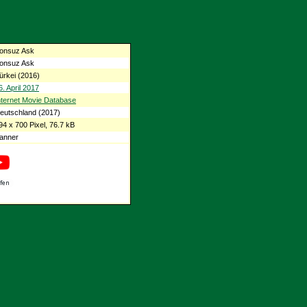
onsuz Ask
onsuz Ask
ürkei (2016)
6. April 2017
nternet Movie Database
eutschland (2017)
94 x 700 Pixel, 76.7 kB
anner