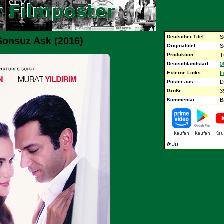
Deutscher Titel:
S
Sonsuz Ask (2016)
Originaltitel:
S
Produktion:
T
Deutschlandstart:
0
Externe Links:
I
Poster aus:
D
Größe:
3
Kommentar:
B