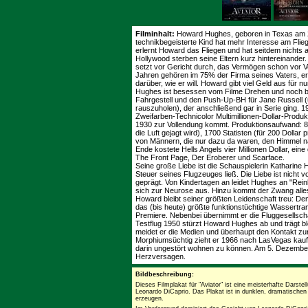
Filminhalt:
Howard Hughes, geboren in Texas am 24
technikbegeisterte Kind hat mehr Interesse am Flie
erlernt Howard das Fliegen und hat seitdem nicht
Hollywood sterben seine Eltern kurz hintereinander.
setzt vor Gericht durch, das Vermögen schon vor Vo
Jahren gehören im 75% der Firma seines Vaters, er
darüber, wie er will. Howard gibt viel Geld aus für 
Hughes ist besessen vom Filme Drehen und noch be
Fahrgestell und den Push-Up-BH für Jane Russell 
rauszuholen), der anschließend gar in Serie ging. 1
Zweifarben-Technicolor Multimillionen-Dollar-Produ
1930 zur Vollendung kommt. Produktionsaufwand: 87
die Luft gejagt wird), 1700 Statisten (für 200 Dolla
von Männern, die nur dazu da waren, den Himmel n
Ende kostete Hells Angels vier Millionen Dollar, ei
The Front Page, Der Eroberer und Scarface.
Seine große Liebe ist die Schauspielerin Katharine H
Steuer seines Flugzeuges ließ. Die Liebe ist nic
geprägt. Von Kindertagen an leidet Hughes an "Rei
sich zur Neurose aus. Hinzu kommt der Zwang alle
Howard bleibt seiner größten Leidenschaft treu: De
das (bis heute) größte funktionstüchtige Wassertra
Premiere. Nebenbei übernimmt er die Fluggesellscha
Testflug 1950 stürzt Howard Hughes ab und trägt 
meidet er die Medien und überhaupt den Kontakt zu
Morphiumsüchtig zieht er 1966 nach LasVegas kauft 
darin ungestört wohnen zu können. Am 5. Dezembe
Herzversagen.
Bildbeschreibung:
Dieses Filmplakat für "Aviator" ist eine meisterhafte Darst
Leonardo DiCaprio. Das Plakat ist in dunklen, dramatischen
erzeugen.