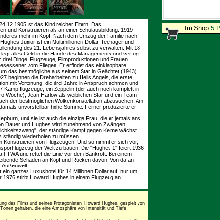
.12.1905 ist das Kind reicher Eltern. Das
Im Shop
5 P
gen und Konstruieren als an einer Schulausbildung. 1919
s anderes mehr im Kopf. Nach dem Umzug der Familie nach
 Hughes Junior ist ein Multimillionen-Dollar-Teenager und
llendung des 21. Lebensjahres selbst zu verwalten. Mit 18
 legt alles Geld in die Hände des Managements und verfügt
nur drei Dinge: Flugzeuge, Filmproduktionen und Frauen.
sessener vom Fliegen. Er erfindet das einklappbare
(um das bestmögliche aus seinem Star in Geächtet (1943)
927 beginnen die Dreharbeiten zu Hells Angels, die erste
ktion mit Vertonung, die drei Jahre in Anspruch nehmen und
 Kampfflugzeuge, ein Zeppelin (der auch noch komplett in
r pro Woche), Jean Harlow als weiblichen Star und ein Team
ach der bestmöglichen Wolkenkonstellation abzusuchen. Am
ne damals unvorstellbar hohe Summe. Ferner produzierte er
epburn, und sie ist auch die einzige Frau, die er jemals ans
ht von Dauer und Hughes wird zunehmend von Zwängen
nlichkeitszwang", der ständige Kampf gegen Keime wächst
s ständig wiederholen zu müssen.
m Konstruieren von Flugzeugen. Und so nimmt er sich vor,
nsportflugzeug der Welt zu bauen. Die "Hughes 1" feiert 1936
ft TWA und rettet die Linie vor dem Bankrott. Bei einem
bleibende Schäden an Kopf und Rücken davon. Von da an
r Außenwelt.
ein ganzes Luxushotel für 14 Millionen Dollar auf, nur um
r 1976 stirbt Howard Hughes in einem Flugzeug an
ellung des Films und seines Protagonisten, Howard Hughes, gespielt von
 Tönen gehalten, die eine Atmosphäre von Intensität und Tiefe