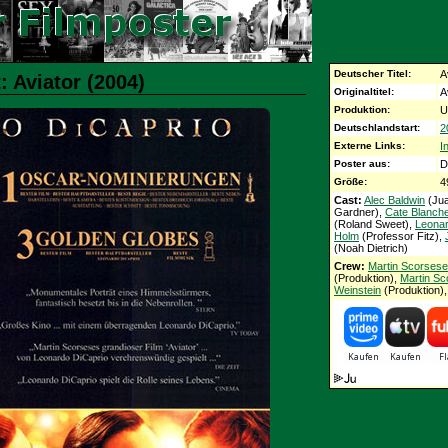
Deutscher Titel:
A
: Aviator (2004)
Originaltitel:
A
Produktion:
U
Deutschlandstart:
2
Externe Links:
I
Poster aus:
D
Größe:
4
Cast:
Alec Baldwin
(Jua
Gardner),
Cate Blanche
(Roland Sweet),
Leonar
Holm
(Professor Fitz),
(Noah Dietrich)
Crew:
Martin Scorsese
(Produktion),
Martin Sc
Weinstein
(Produktion)