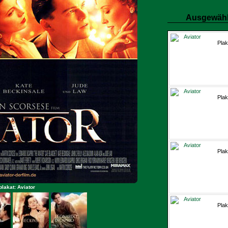
Ausgewähl
Plak
Plak
Plak
plakat: Aviator
Plak