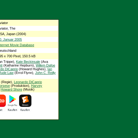
viator
viator, The
SA, Japan (2004)
0. Januar 2005
nternet Movie Database
eutschland
95 x 700 Pixel, 150.5 kB
n Trippe),
Kate Beckinsale
(Ava
tt
(Katharine Hepburn),
Willem Dafoe
do DiCaprio
(Howard Hughes),
Ian
Jude Law
(Errol Flynn),
John C. Reilly
(Regie),
Leonardo DiCaprio
orsese
(Produktion),
Harvey
,
Howard Shore
(Musik)