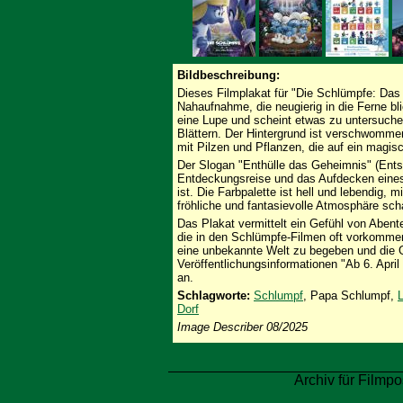
Bildbeschreibung:
Dieses Filmplakat für "Die Schlümpfe: Das 
Nahaufnahme, die neugierig in die Ferne blic
eine Lupe und scheint etwas zu untersuche
Blättern. Der Hintergrund ist verschwomme
mit Pilzen und Pflanzen, die auf ein magis
Der Slogan "Enthülle das Geheimnis" (Ents
Entdeckungsreise und das Aufdecken eines
ist. Die Farbpalette ist hell und lebendig, m
fröhliche und fantasievolle Atmosphäre sch
Das Plakat vermittelt ein Gefühl von Abent
die in den Schlümpfe-Filmen oft vorkommen.
eine unbekannte Welt zu begeben und die Ge
Veröffentlichungsinformationen "Ab 6. Apri
an.
Schlagworte:
Schlumpf
, Papa Schlumpf,
Dorf
Image Describer 08/2025
Archiv für Filmpo