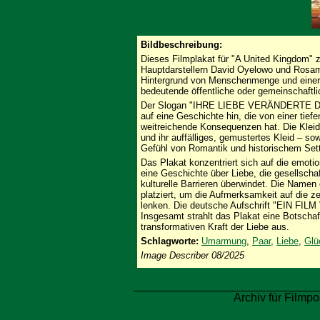
Bildbeschreibung:
Dieses Filmplakat für "A United Kingdom" 
Hauptdarstellern David Oyelowo und Rosam
Hintergrund von Menschenmenge und einer 
bedeutende öffentliche oder gemeinschaftli
Der Slogan "IHRE LIEBE VERÄNDERTE DIE W
auf eine Geschichte hin, die von einer tief
weitreichende Konsequenzen hat. Die Klei
und ihr auffälliges, gemustertes Kleid – so
Gefühl von Romantik und historischem Sett
Das Plakat konzentriert sich auf die emot
eine Geschichte über Liebe, die gesellscha
kulturelle Barrieren überwindet. Die Namen 
platziert, um die Aufmerksamkeit auf die 
lenken. Die deutsche Aufschrift "EIN FIL
Insgesamt strahlt das Plakat eine Botschaf
transformativen Kraft der Liebe aus.
Schlagworte:
Umarmung
,
Paar
,
Liebe
,
Glü
Image Describer 08/2025
Archiv für Filmpo