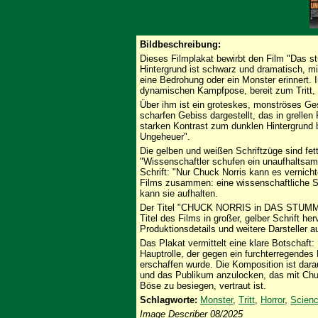
Bildbeschreibung:
Dieses Filmplakat bewirbt den Film "Das 
Hintergrund ist schwarz und dramatisch, mit
eine Bedrohung oder ein Monster erinnert. 
dynamischen Kampfpose, bereit zum Tritt, w
Über ihm ist ein groteskes, monströses Ge
scharfen Gebiss dargestellt, das in grellen
starken Kontrast zum dunklen Hintergrund b
Ungeheuer".
Die gelben und weißen Schriftzüge sind fett 
"Wissenschaftler schufen ein unaufhaltsam
Schrift: "Nur Chuck Norris kann es vernich
Films zusammen: eine wissenschaftliche Sc
kann sie aufhalten.
Der Titel "CHUCK NORRIS in DAS STUMME 
Titel des Films in großer, gelber Schrift he
Produktionsdetails und weitere Darsteller au
Das Plakat vermittelt eine klare Botschaft: 
Hauptrolle, der gegen ein furchterregende
erschaffen wurde. Die Komposition ist dar
und das Publikum anzulocken, das mit Chuc
Böse zu besiegen, vertraut ist.
Schlagworte:
Monster
,
Tritt
,
Horror
,
Scienc
Image Describer 08/2025