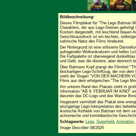
Bildbeschreibung:
Dieses Filmplakat für "The Lego Batman M
Charakters, der aus Lego-Steinen gefertigt
Kostüm dargestellt, mit leuchtend blauen 
Gesichtsausdruck ist ein leichtes, selbstge
satirische Natur des Films hindeutet.
Der Hintergrund ist eine stilisierte Darste
aufragenden Wolkenkratzern und hellen Lic
Die Farbpalette ist überwiegend dunkelbla
und Gelb, was die düstere, aber dennoch l
Über Batmans Kopf prangt der Filmtitel
blockartigen Lego-Schriftzug, der von dem
steht der Slogan "VON DEN MACHERN VO
Films aus dem erfolgreichen "The Lego Mov
Am unteren Rand des Plakats steht in gro
Information "AB 9. FEBRUAR IM KINO" un
darunter das DC-Logo und das Warner Bros.
Insgesamt vermittelt das Plakat eine ener
einzigartige Lego-Interpretation des belieb
ikonische Ästhetik von Batman mit dem ver
actionreiche und komödiantische Geschicht
Schlagworte:
Lego
,
Superheld
,
Animation
Image Describer 08/2025