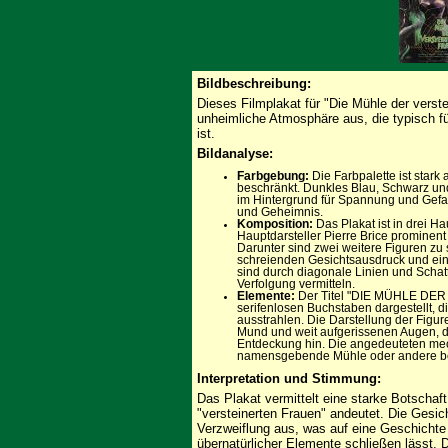
Bildbeschreibung:
Dieses Filmplakat für "Die Mühle der verste
unheimliche Atmosphäre aus, die typisch fü
ist.
Bildanalyse:
Farbgebung:
Die Farbpalette ist stark
beschränkt. Dunkles Blau, Schwarz un
im Hintergrund für Spannung und Gefa
und Geheimnis.
Komposition:
Das Plakat ist in drei Ha
Hauptdarsteller Pierre Brice prominent 
Darunter sind zwei weitere Figuren zu 
schreienden Gesichtsausdruck und eine
sind durch diagonale Linien und Schatt
Verfolgung vermitteln.
Elemente:
Der Titel "DIE MÜHLE DER
serifenlosen Buchstaben dargestellt, 
ausstrahlen. Die Darstellung der Figu
Mund und weit aufgerissenen Augen, d
Entdeckung hin. Die angedeuteten mec
namensgebende Mühle oder andere be
Interpretation und Stimmung:
Das Plakat vermittelt eine starke Botschaft
"versteinerten Frauen" andeutet. Die Gesic
Verzweiflung aus, was auf eine Geschichte
übernatürlicher Elemente schließen lässt. 