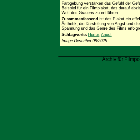
Farbgebung verstärken das Gefühl der Gefa
Beispiel für ein Filmplakat, das darauf abz
Welt des Grauens zu entführen.
Zusammenfassend
ist das Plakat ein effe
Ästhetik, die Darstellung von Angst und di
Spannung und das Genre des Films erfolgr
Schlagworte:
Horror
,
Angst
Image Describer 08/2025
Archiv für Filmpo