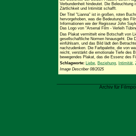
Verbundenheit hindeutet. Die Beleuchtung 
Zärtlichkeit und Intimität schafft.
Der Titel "Lianna" ist in großen, roten Bu
hervorgehoben, was die Bedeutung des Films
Informationen wie der Regisseur John Sayl
Das Logo von "Arsenal Film - Verleih Tübin
Das Plakat vermittelt eine Botschaft von L
gesellschaftliche Normen hinausgeht. Die D
einfühlsam, und das Bild lädt den Betracht
nachzudenken. Die Farbpalette, die von wa
reicht, verstärkt die emotionale Tiefe des 
bewegendes Plakat, das die Essenz des Fi
Schlagworte:
Liebe
,
Beziehung
,
Intimität
,
Image Describer 08/2025
Archiv für Filmpo