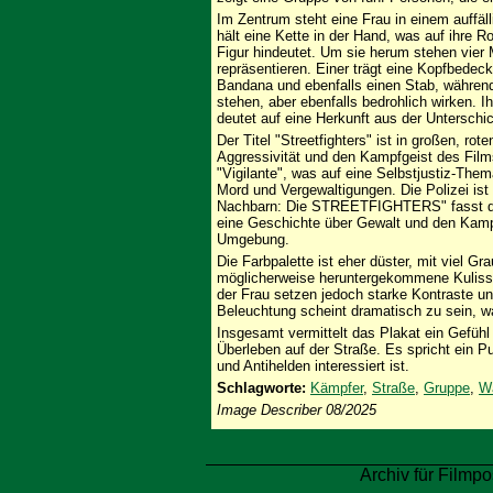
Im Zentrum steht eine Frau in einem auffälli
hält eine Kette in der Hand, was auf ihre Ro
Figur hindeutet. Um sie herum stehen vier 
repräsentieren. Einer trägt eine Kopfbedeck
Bandana und ebenfalls einen Stab, während
stehen, aber ebenfalls bedrohlich wirken. I
deutet auf eine Herkunft aus der Unterschi
Der Titel "Streetfighters" ist in großen, r
Aggressivität und den Kampfgeist des Films 
"Vigilante", was auf eine Selbstjustiz-Them
Mord und Vergewaltigungen. Die Polizei ist
Nachbarn: Die STREETFIGHTERS" fasst di
eine Geschichte über Gewalt und den Kamp
Umgebung.
Die Farbpalette ist eher düster, mit viel G
möglicherweise heruntergekommene Kulisse 
der Frau setzen jedoch starke Kontraste un
Beleuchtung scheint dramatisch zu sein, wa
Insgesamt vermittelt das Plakat ein Gefüh
Überleben auf der Straße. Es spricht ein 
und Antihelden interessiert ist.
Schlagworte:
Kämpfer
,
Straße
,
Gruppe
,
W
Image Describer 08/2025
Archiv für Filmpo