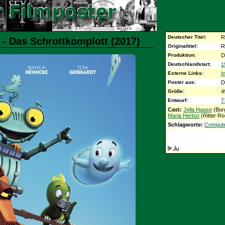
Deutscher Titel:
R
2 - Das Schrottkomplott (2017)
Originaltitel:
R
Produktion:
D
Deutschlandstart:
1
Externe Links:
I
Poster aus:
D
Größe:
4
Entwurf:
T
Cast:
Jella Haase
(Burg
Maria Herbst
(Ritter Ro
Schlagworte:
Compute