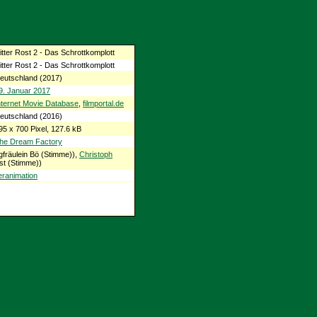
itter Rost 2 - Das Schrottkomplott
itter Rost 2 - Das Schrottkomplott
eutschland (2017)
9. Januar 2017
nternet Movie Database
,
filmportal.de
eutschland (2016)
95 x 700 Pixel, 127.6 kB
he Dream Factory
fräulein Bö (Stimme)),
Christoph
st (Stimme))
ranimation