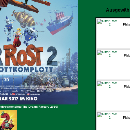
Ausgewähl
Plak
Plak
Plak
 Schrottkomplott (The Dream Factory 2016)
Plak